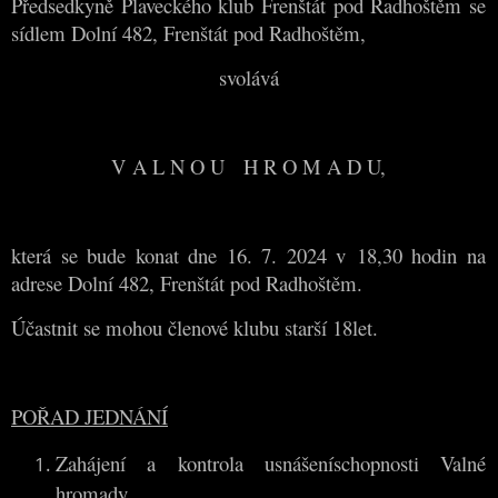
Předsedkyně Plaveckého klub Frenštát pod Radhoštěm se
sídlem Dolní 482, Frenštát pod Radhoštěm,
svolává
V A L N O U H R O M A D U,
která se bude konat dne 16. 7. 2024 v 18,30 hodin na
adrese Dolní 482, Frenštát pod Radhoštěm.
Účastnit se mohou členové klubu starší 18let.
POŘAD JEDNÁNÍ
Zahájení a kontrola usnášeníschopnosti Valné
hromady