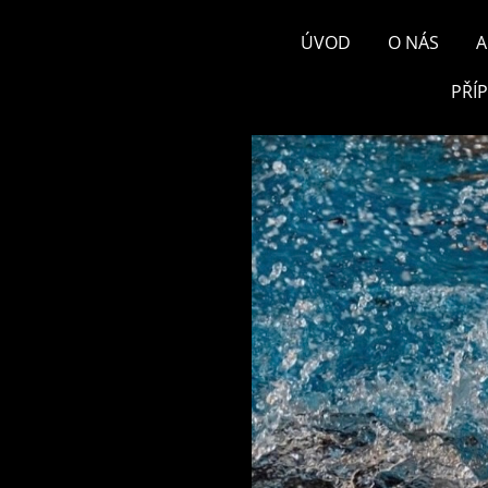
ÚVOD
O NÁS
A
PŘÍ