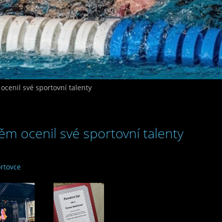
cenil své sportovní talenty
m ocenil své sportovní talenty
rtovce