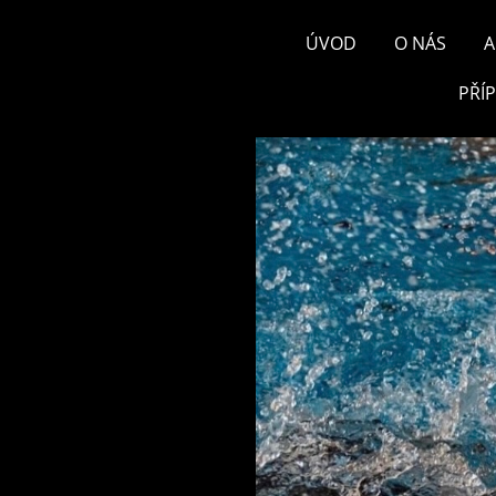
ÚVOD
O NÁS
A
PŘÍ