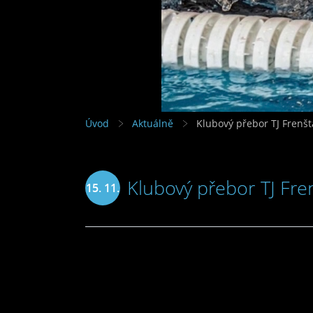
Úvod
Aktuálně
Klubový přebor TJ Frenštá
Klubový přebor TJ Fren
15. 11.
2018