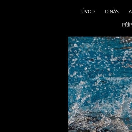
ÚVOD
O NÁS
A
PŘÍ