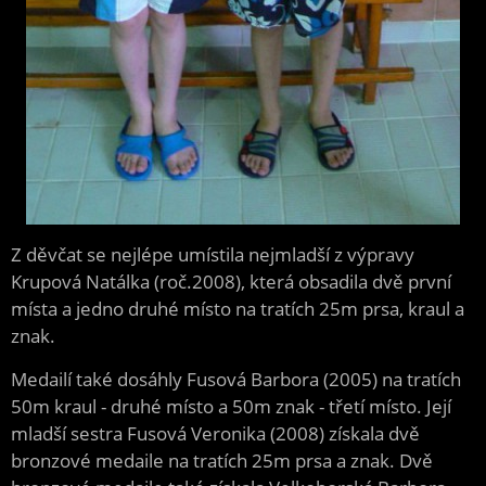
Z děvčat se nejlépe umístila nejmladší z výpravy
Krupová Natálka (roč.2008), která obsadila dvě první
místa a jedno druhé místo na tratích 25m prsa, kraul a
znak.
Medailí také dosáhly Fusová Barbora (2005) na tratích
50m kraul - druhé místo a 50m znak - třetí místo. Její
mladší sestra Fusová Veronika (2008) získala dvě
bronzové medaile na tratích 25m prsa a znak. Dvě