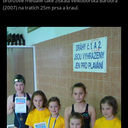
bronzové medaile také získala Velkoborská Barbora
(2007) na tratích 25m prsa a kraul.