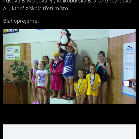
Fusová B, Krupová N., Velkoborská B. a Offenbartlová
A. , která získala třetí místo.
Blahopřejeme.