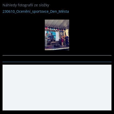
Náhledy fotografií ze složky
230610_Ocenění_sportovce_Den_Města