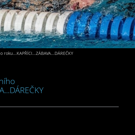
ho roku...KAPŘÍCI...ZÁBAVA...DÁREČKY
šního
VA...DÁREČKY