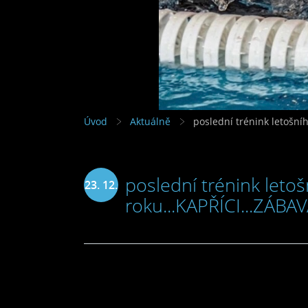
Úvod
Aktuálně
poslední trénink letošní
poslední trénink leto
23. 12.
roku...KAPŘÍCI...ZÁBA
2016