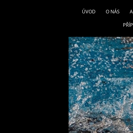
ÚVOD
O NÁS
A
PŘÍ