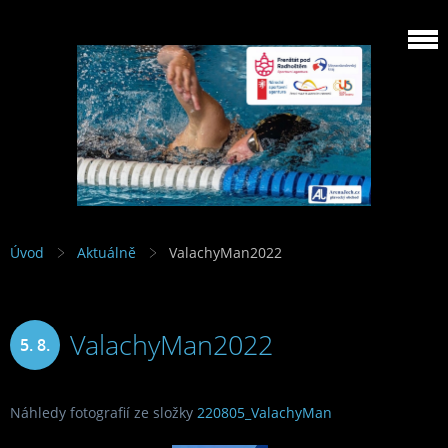
Úvod
Aktuálně
ValachyMan2022
ValachyMan2022
5. 8.
2022
Náhledy fotografií ze složky
220805_ValachyMan