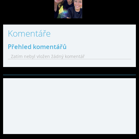
Komentáře
Přehled komentářů
Zatím nebyl vložen žádný komentář