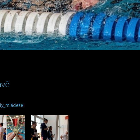
avě
ody_mládeže