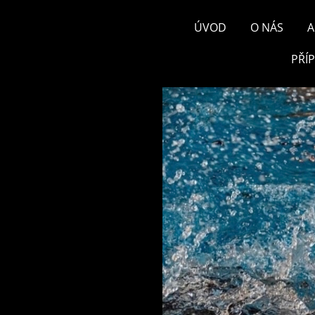
ÚVOD
O NÁS
A
PŘÍ