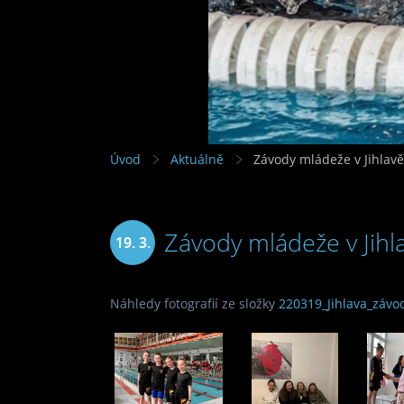
Úvod
Aktuálně
Závody mládeže v Jihlavě
Závody mládeže v Jihl
19. 3.
2022
Náhledy fotografií ze složky
220319_Jihlava_záv