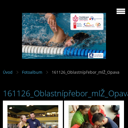
Úvod
Fotoalbum
161126_Oblastnípřebor_mlŽ_Opava
161126_Oblastnípřebor_mlŽ_Opav