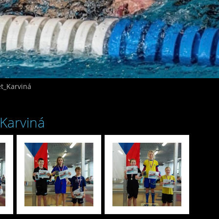
t_Karviná
Karviná