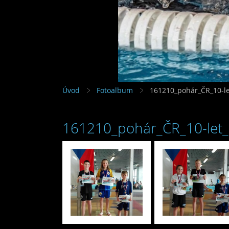
Úvod
Fotoalbum
161210_pohár_ČR_10-le
161210_pohár_ČR_10-let_