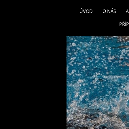
ÚVOD
O NÁS
A
PŘÍ