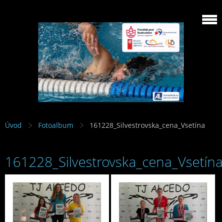
Úvod
Fotoalbum
161228_Silvestrovska_cena_Vsetína
161228_Silvestrovska_cena_Vsetín