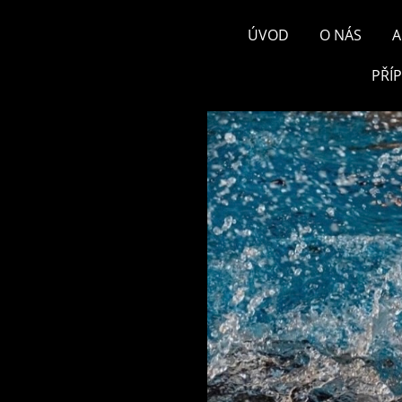
ÚVOD
O NÁS
A
PŘÍ