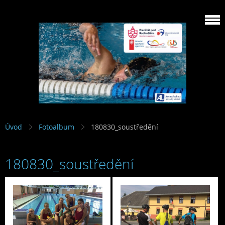
Úvod
Fotoalbum
180830_soustředění
180830_soustředění