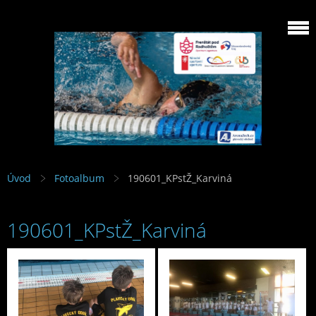
Úvod
Fotoalbum
190601_KPstŽ_Karviná
190601_KPstŽ_Karviná