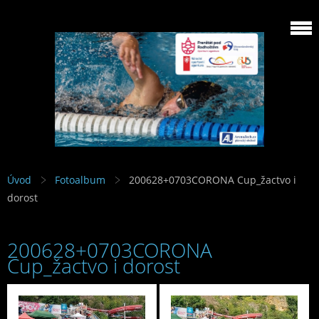
Úvod
Fotoalbum
200628+0703CORONA Cup_žactvo i
dorost
200628+0703CORONA
Cup_žactvo i dorost