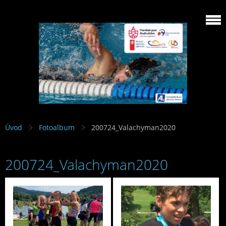
Úvod
Fotoalbum
200724_Valachyman2020
200724_Valachyman2020