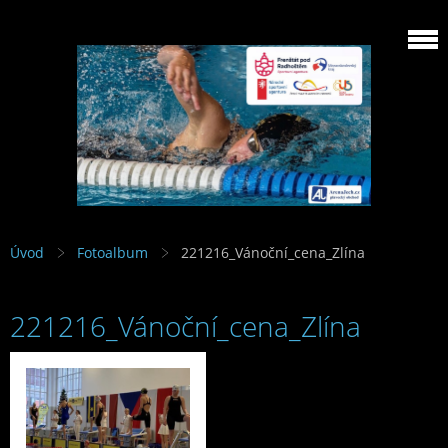
Úvod
Fotoalbum
221216_Vánoční_cena_Zlína
221216_Vánoční_cena_Zlína