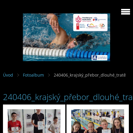
Úvod
Fotoalbum
240406_krajský_přebor_dlouhé_tratě
240406_krajský_přebor_dlouhé_tra