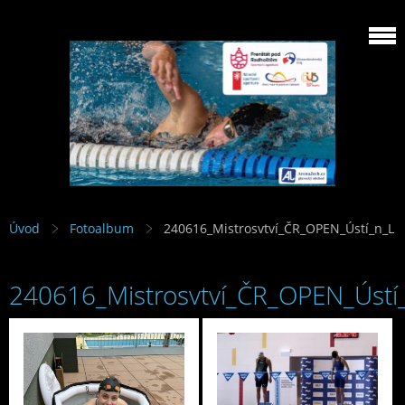
Úvod
Fotoalbum
240616_Mistrosvtví_ČR_OPEN_Ústí_n_L
240616_Mistrosvtví_ČR_OPEN_Ústí