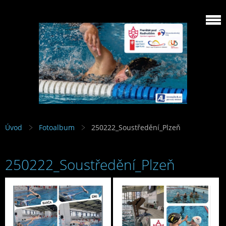
Úvod
Fotoalbum
250222_Soustředění_Plzeň
250222_Soustředění_Plzeň