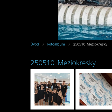
Úvod
Fotoalbum
250510_Meziokresky
250510_Meziokresky