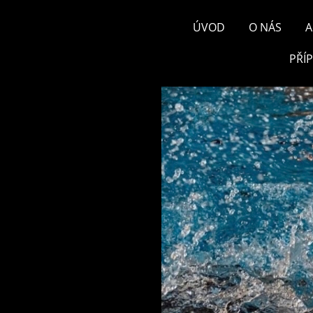
ÚVOD
O NÁS
A
PŘÍ