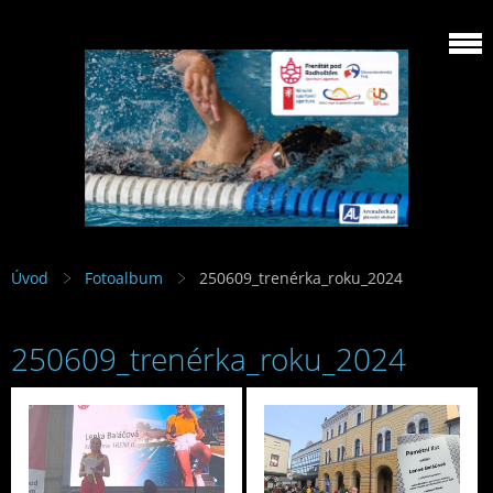
Úvod
Fotoalbum
250609_trenérka_roku_2024
250609_trenérka_roku_2024