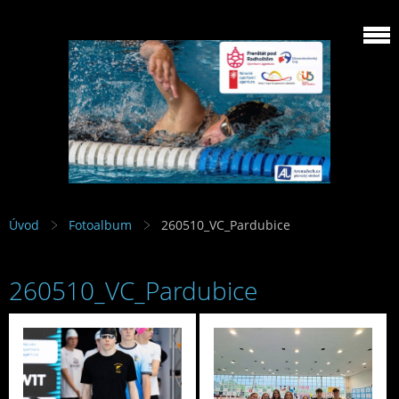
Úvod
Fotoalbum
260510_VC_Pardubice
260510_VC_Pardubice