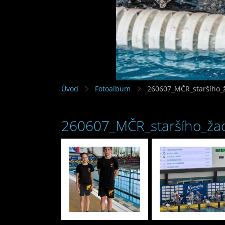
Úvod
Fotoalbum
260607_MČR_staršího_
260607_MČR_staršího_ža