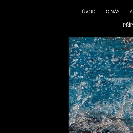
ÚVOD
O NÁS
A
PŘÍ