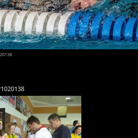
20138
P1020138