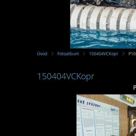
Úvod
Fotoalbum
150404VCKopr
P10
150404VCKopr