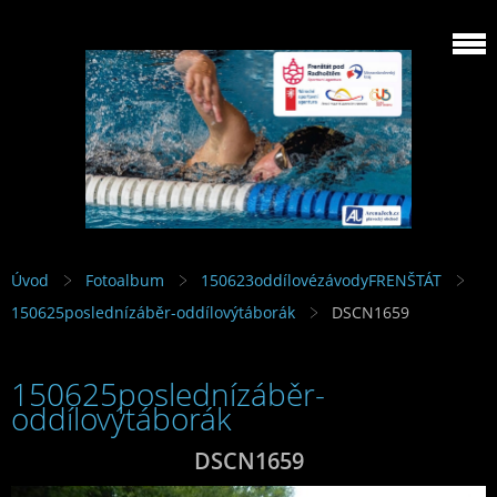
Úvod
Fotoalbum
150623oddílovézávodyFRENŠTÁT
150625poslednízáběr-oddílovýtáborák
DSCN1659
150625poslednízáběr-
oddílovýtáborák
DSCN1659