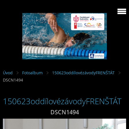
Úvod
Fotoalbum
150623oddílovézávodyFRENŠTÁT
DSCN1494
150623oddílovézávodyFRENŠTÁT
DSCN1494