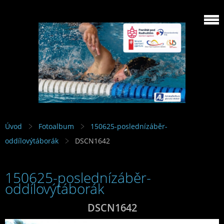
Úvod
Fotoalbum
150625-poslednízáběr-
oddílovýtáborák
DSCN1642
150625-poslednízáběr-
oddílovýtáborák
DSCN1642