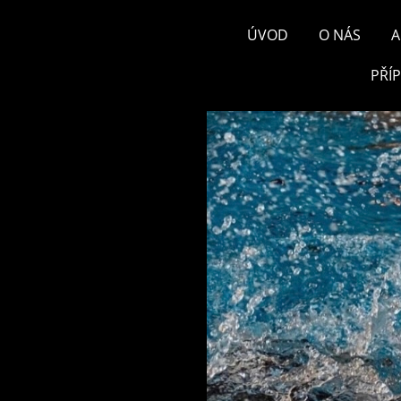
ÚVOD
O NÁS
A
PŘÍ