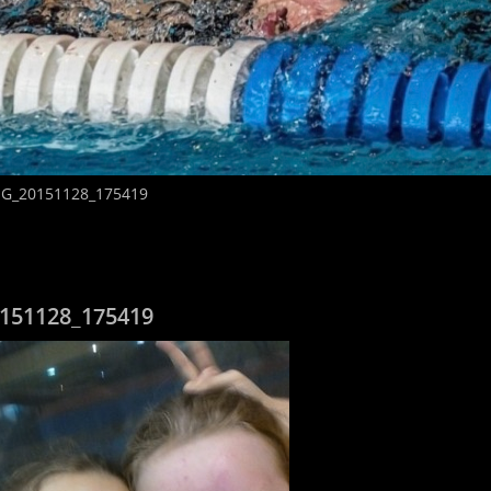
G_20151128_175419
151128_175419