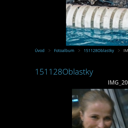
Úvod
Fotoalbum
151128Oblastky
IM
151128Oblastky
IMG_20