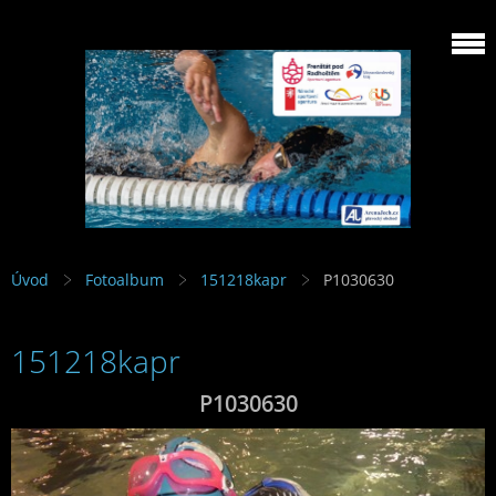
Úvod
Fotoalbum
151218kapr
P1030630
151218kapr
P1030630