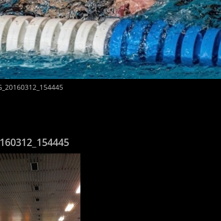
G_20160312_154445
160312_154445