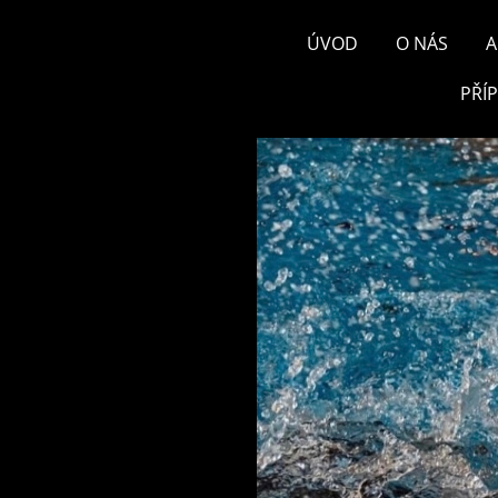
ÚVOD
O NÁS
A
PŘÍ