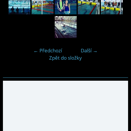
← Předchozí
Další →
Zpět do složky