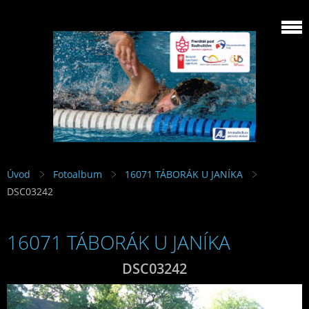
Úvod
Fotoalbum
16071 TÁBORÁK U JANÍKA
DSC03242
16071 TÁBORÁK U JANÍKA
DSC03242