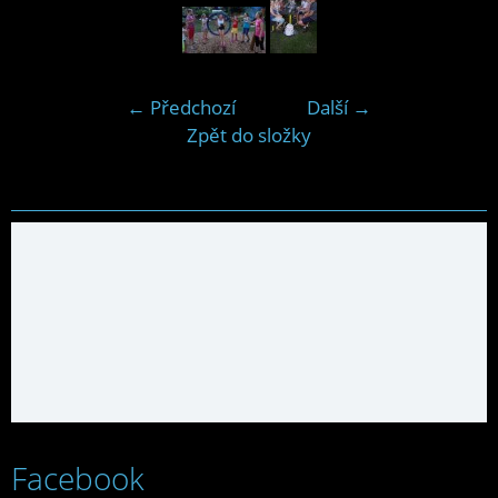
← Předchozí
Další →
Zpět do složky
Facebook