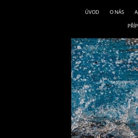
ÚVOD
O NÁS
A
PŘÍ