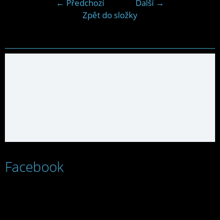
← Předchozí
Další →
Zpět do složky
Facebook