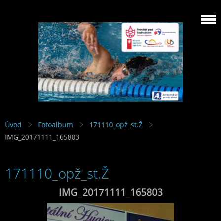
Úvod
Fotoalbum
171110_opž_st.Ž
IMG_20171111_165803
171110_opž_st.Ž
IMG_20171111_165803