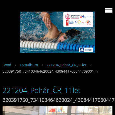
Úvod
Fotoalbum
221204_Pohár_ČR_11let
320391750_734103464620024_4308441706044709001_n
221204_Pohár_ČR_11let
320391750_734103464620024_43084417060447