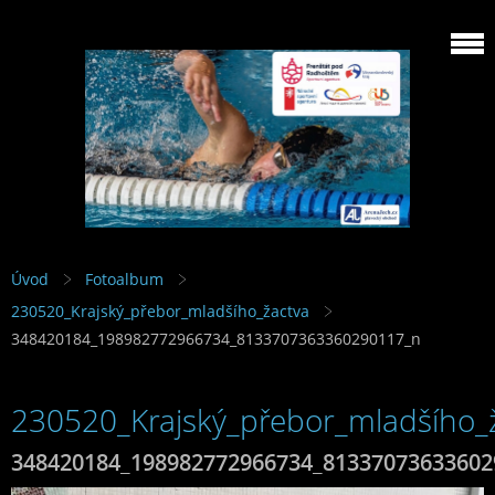
Úvod
Fotoalbum
230520_Krajský_přebor_mladšího_žactva
348420184_198982772966734_8133707363360290117_n
230520_Krajský_přebor_mladšího_
348420184_198982772966734_81337073633602