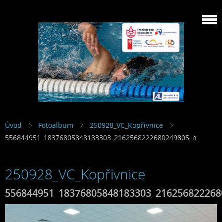
Úvod
Fotoalbum
250928_VC_Kopřivnice
556844951_18376805848183303_2162568222680249805_n
250928_VC_Kopřivnice
556844951_18376805848183303_216256822268