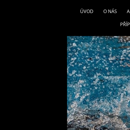
ÚVOD
O NÁS
A
PŘÍ