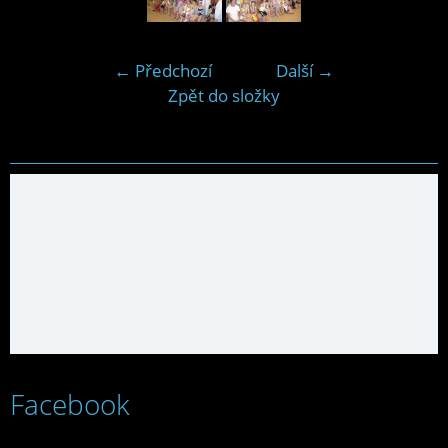
← Předchozí
Další →
Zpět do složky
Facebook