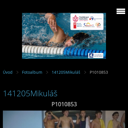
Úvod
Fotoalbum
141205Mikuláš
P1010853
141205Mikuláš
P1010853