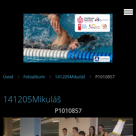
Úvod
Fotoalbum
141205Mikuláš
P1010857
141205Mikuláš
P1010857