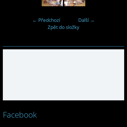
← Předchozí
Další →
Zpět do složky
Facebook