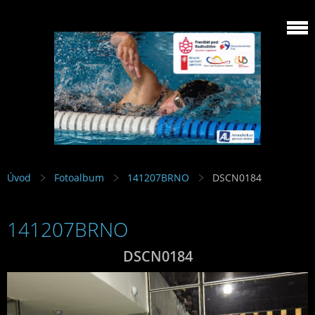
Úvod
Fotoalbum
141207BRNO
DSCN0184
141207BRNO
DSCN0184