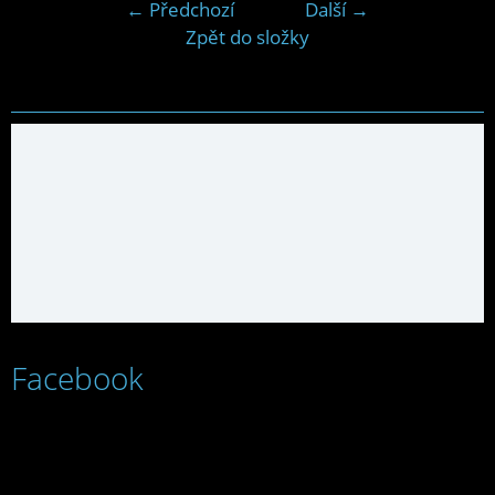
← Předchozí
Další →
Zpět do složky
Facebook