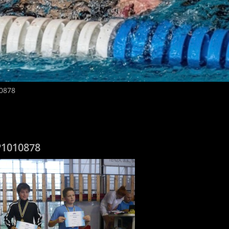
0878
P1010878