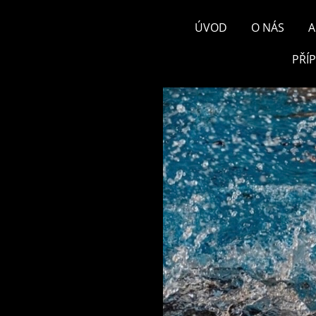
ÚVOD
O NÁS
A
PŘÍ