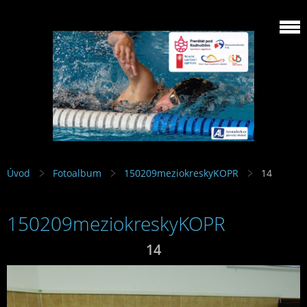
Úvod
Fotoalbum
150209meziokreskyKOPR
14
150209meziokreskyKOPR
14