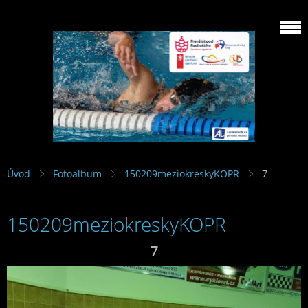
Úvod
Fotoalbum
150209meziokreskyKOPR
7
150209meziokreskyKOPR
7