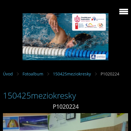
Úvod
Fotoalbum
150425meziokresky
P1020224
150425meziokresky
P1020224