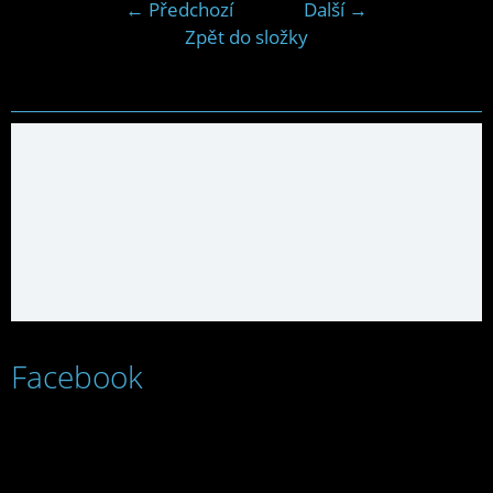
← Předchozí
Další →
Zpět do složky
Facebook