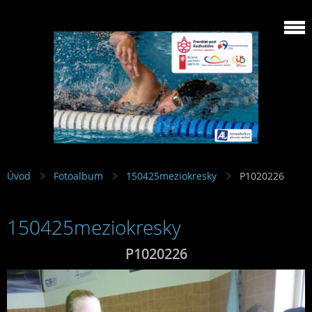
Úvod
Fotoalbum
150425meziokresky
P1020226
150425meziokresky
P1020226