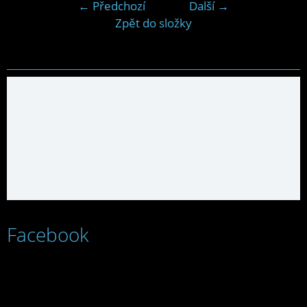
← Předchozí
Další →
Zpět do složky
Facebook