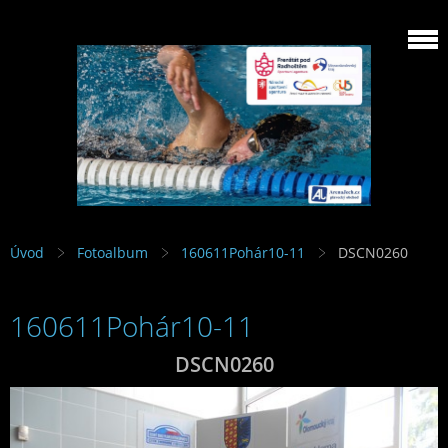
Úvod
Fotoalbum
160611Pohár10-11
DSCN0260
160611Pohár10-11
DSCN0260