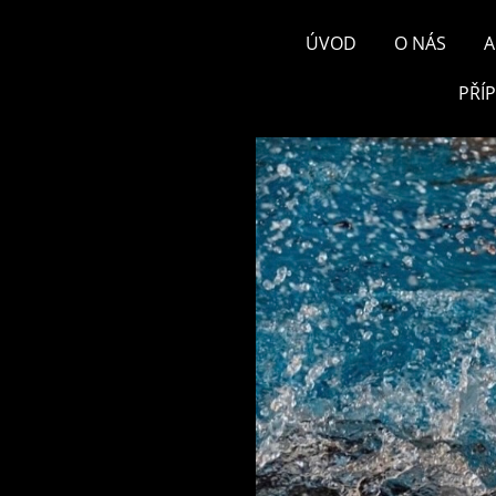
ÚVOD
O NÁS
A
PŘÍ